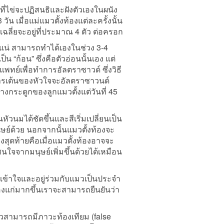
าที่ไข่จะปฏิสนธิและฝังตัวเองในผนัง
วัน เมื่อแม่แมวตั้งท้องแต่ละครั้งนั้น
เฉลี่ยจะอยู่ที่ประมาณ 4 ตัว ต่อครอก
กันแน่ สามารถทำได้เองในช่วง 3-4
็น “ก้อน” ซึ่งคือตัวอ่อนนั้นเอง แต่
แพทย์เพื่อทำการอัลตราซาวด์ ซึ่งวิธี
่การเต้นของหัวใจจะอัลตราซาวนด์
งกระดูกของลูกแมวตั้งแต่วันที่ 45
วนมได้ชัดขึ้นและสีเริ่มเปลี่ยนเป็น
ษย์ด้วย นอกจากนั้นแมวตั้งท้องจะ
งสุดท้ายคือเมื่อแมวตั้งท้องอาจจะ
นใจจากมนุษย์เพิ่มขึ้นด้วยได้เหมือน
เข้าใจและอยู่ร่วมกับแมวเป็นประจำ
้องแก่มากขึ้นเราจะสามารถยืนยันว่า
มวสามารถมีภาวะท้องเทียม (false