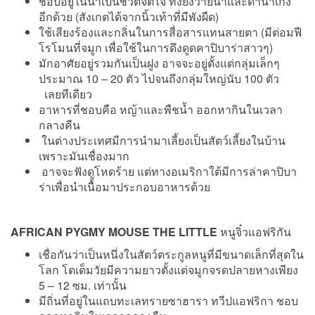
ชอบอยู่ในน้ำเป็นชีวิตจิตใจ ทั้งยังว่ายน้ำและดำน้ำเก่ง
อีกด้วย (สังเกตได้จากนิ้วเท้าที่มีพังผืด)
ใช้เสียงร้องและกลิ่นในการสื่อสารแทนสายตา (มีต่อมฟี
โรโมนที่จมูก เพื่อใช้ในการดึงดูดคาปิบาร่าสาวๆ)
มักอาศัยอยู่รวมกันเป็นฝูง อาจจะอยู่ตั้งแต่กลุ่มเล็กๆ
ประมาณ 10 – 20 ตัว ไปจนถึงกลุ่มใหญ่นับ 100 ตัว
เลยทีเดียว
อาหารที่ชอบคือ หญ้าและพืชน้ำ ออกหากินในเวลา
กลางคืน
ในต่างประเทศมีการนำมาเลี้ยงเป็นสัตว์เลี้ยงในบ้าน
เพราะมันเชื่องมาก
อาจจะฟังดูโหดร้าย แต่ทางอเมริกาใต้มีการล่าคาปิบา
ร่าเพื่อนำเนื้อมาประกอบอาหารด้วย
AFRICAN PYGMY MOUSE THE LITTLE
หนูจิ๋วแอฟริกัน
เชื่อกันว่าเป็นหนึ่งในสัตว์ตระกูลหนูที่มีขนาดเล็กที่สุดใน
โลก โตเต็มวัยมีความยาวตั้งแต่จมูกจรดปลายหางเพียง
5 – 12 ซม. เท่านั้น
มีถิ่นที่อยู่ในแถบทะเลทรายซาฮารา ทวีปแอฟริกา ชอบ