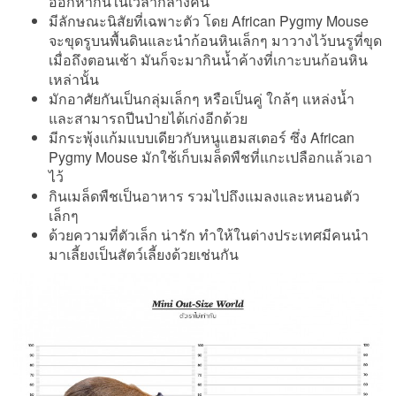
ออกหากินในเวลากลางคืน
มีลักษณะนิสัยที่เฉพาะตัว โดย African Pygmy Mouse
จะขุดรูบนพื้นดินและนำก้อนหินเล็กๆ มาวางไว้บนรูที่ขุด
เมื่อถึงตอนเช้า มันก็จะมากินน้ำค้างที่เกาะบนก้อนหิน
เหล่านั้น
มักอาศัยกันเป็นกลุ่มเล็กๆ หรือเป็นคู่ ใกล้ๆ แหล่งน้ำ
และสามารถปีนป่ายได้เก่งอีกด้วย
มีกระพุ้งแก้มแบบเดียวกับหนูแฮมสเตอร์ ซึ่ง African
Pygmy Mouse มักใช้เก็บเมล็ดพืชที่แกะเปลือกแล้วเอา
ไว้
กินเมล็ดพืชเป็นอาหาร รวมไปถึงแมลงและหนอนตัว
เล็กๆ
ด้วยความที่ตัวเล็ก น่ารัก ทำให้ในต่างประเทศมีคนนำ
มาเลี้ยงเป็นสัตว์เลี้ยงด้วยเช่นกัน