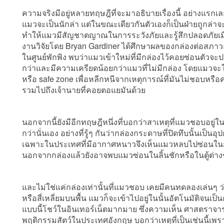
ความจริงมีอยู่หลายทฤษฎีที่จะมาอธิบายเรื่องนี้ อย่างแรก
แมวจะเป็นนักล่า แต่ในขณะเดียวกันตัวเองก็เป็นฝ่ายถูกล่าจ
ทำให้แมวมีสัญชาตญาณในการระวังภัยและรู้สึกปลอดภัยเมื่ออย
งานวิจัยโดย Bryan Gardiner ได้ศึกษาผลของกล่องต่อสภา
ในศูนย์พักพิง พบว่าแมวเข้าใหม่ที่มีกล่องไว้คอยซ่อนตัวจะ
กว่าและมีความเครียดน้อยกว่าแมวที่ไม่มีกล่อง โดยแมวจะ
หรือ safe zone เพื่อหลีกหนีจากเหตุการณ์ที่มันไม่ชอบหรือ
รวมไปถึงเจ้านายที่คอยตอแยมันด้วย
นอกจากนี้ยังมีอีกทฤษฎีหนึ่งที่บอกว่าสาเหตุที่แมวชอบอยู่ใน
กว่านั่นเอง อย่างที่รู้ๆ กันว่ากล่องกระดาษที่ปิดทึบนั้นเป็น
เฉพาะในประเทศที่มีอากาศหนาวจึงเห็นแมวหลบไปซ่อนในกล่
นอกจากกล่องแล้วยังอาจพบแมวซ่อนในลิ้นชักหรือในตู้ต่างๆ 
และไม่ใช่แค่กล่องเท่านั้นที่แมวชอบ เคยมีคนทดลองเล่นๆ 
หรือสี่เหลี่ยมบนพื้น แมวก็จะเข้าไปอยู่ในนั้นอัตโนมัติจ
แบบนี้โชว์ในอินเทอร์เน็ตมากมาย ซึ่งความเห็น ศาสตราจารย์
พฤติกรรมสัตว์ในประเทศอังกฤษ บอกว่าเหตุที่เป็นเช่นนี้เพราะ