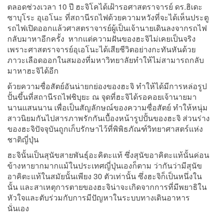
ตลอดช่วงเวลา 10 ปี ฮะจิโคได้เฝ้ารอศาสตราจารย์ ดร.ฮิเดะ
ซาบุโระ อุเอโนะ ที่สถานีรถไฟด้วยความหวังที่จะได้เห็นประตู
รถไฟเปิดออกแล้วศาสตราจารย์ผู้เป็นเจ้านายเดินลงจากรถไฟ
กลับมาหาอีกครั้ง หากแต่ความฝันของฮะจิไม่เคยเป็นจริง
เพราะศาสตราจารย์อุเอโนะได้เสียชีวิตอย่างกะทันหันด้วย
ภาวะเลือดออกในสมองที่มหาวิทยาลัยทำให้ไม่สามารถกลับ
มาหาฮะจิได้อีก
ด้วยความซื่อสัตย์อันน่ายกย่องของฮะจิ ทำให้ได้มีการหล่อรูป
ปั้นขึ้นที่สถานีรถไฟชิบุยะ ณ จุดที่ฮะจิได้รอคอยเจ้านายมา
นานแสนนาน เพื่อเป็นสัญลักษณ์ของความซื่อสัตย์ ทำให้หนุ่ม
สาวนิยมกันไปสารภาพรักกันเบื้องหน้ารูปปั้นของฮะจิ ส่วนร่าง
ของฮะจิปัจจุบันถูกเก็บรักษาไว้ที่พิพิธภัณฑ์วิทยาศาสตร์แห่ง
ชาติญี่ปุ่น
ฮะจินั้นเป็นสุนัขสายพันธุ์อะคิตะแท้ ซึ่งสุนัขอาคิตะแท้นั้นค่อน
ข้างหายากมากแม้ในประเทศญี่ปุ่นเองก็ตาม ว่ากันว่ามีสุนัข
อาคิตะแท้ในสมัยนั้นเพียง 30 ตัวเท่านั้น ซึ่งฮะจิก็เป็นหนึ่งใน
นั้น และสาเหตุการตายของฮะจิน่าจะเกิดจากการที่มีพยาธิใน
หัวใจและตับร่วมกับการมีปัญหาในระบบทางเดินอาหาร
นั่นเอง