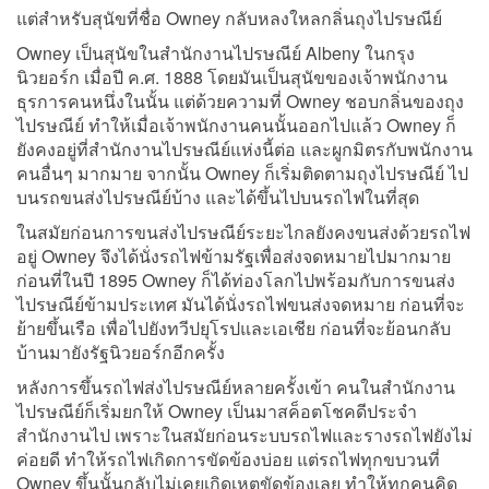
แต่สำหรับสุนัขที่ชื่อ Owney กลับหลงใหลกลิ่นถุงไปรษณีย์
Owney เป็นสุนัขในสำนักงานไปรษณีย์ Albeny ในกรุง
นิวยอร์ก เมื่อปี ค.ศ. 1888 โดยมันเป็นสุนัขของเจ้าพนักงาน
ธุรการคนหนึ่งในนั้น แต่ด้วยความที่ Owney ชอบกลิ่นของถุง
ไปรษณีย์ ทำให้เมื่อเจ้าพนักงานคนนั้นออกไปแล้ว Owney ก็
ยังคงอยู่ที่สำนักงานไปรษณีย์แห่งนี้ต่อ และผูกมิตรกับพนักงาน
คนอื่นๆ มากมาย จากนั้น Owney ก็เริ่มติดตามถุงไปรษณีย์ ไป
บนรถขนส่งไปรษณีย์บ้าง และได้ขึ้นไปบนรถไฟในที่สุด
ในสมัยก่อนการขนส่งไปรษณีย์ระยะไกลยังคงขนส่งด้วยรถไฟ
อยู่ Owney จึงได้นั่งรถไฟข้ามรัฐเพื่อส่งจดหมายไปมากมาย
ก่อนที่ในปี 1895 Owney ก็ได้ท่องโลกไปพร้อมกับการขนส่ง
ไปรษณีย์ข้ามประเทศ มันได้นั่งรถไฟขนส่งจดหมาย ก่อนที่จะ
ย้ายขึ้นเรือ เพื่อไปยังทวีปยุโรปและเอเชีย ก่อนที่จะย้อนกลับ
บ้านมายังรัฐนิวยอร์กอีกครั้ง
หลังการขึ้นรถไฟส่งไปรษณีย์หลายครั้งเข้า คนในสำนักงาน
ไปรษณีย์ก็เริ่มยกให้ Owney เป็นมาสค็อตโชคดีประจำ
สำนักงานไป เพราะในสมัยก่อนระบบรถไฟและรางรถไฟยังไม่
ค่อยดี ทำให้รถไฟเกิดการขัดข้องบ่อย แต่รถไฟทุกขบวนที่
Owney ขึ้นนั้นกลับไม่เคยเกิดเหตุขัดข้องเลย ทำให้ทุกคนคิด