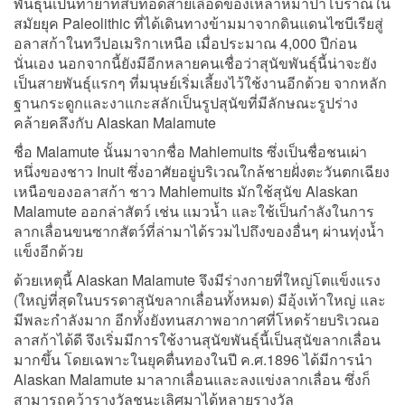
พันธุ์นี้เป็นทายาทสืบทอดสายเลือดของเหล่าหมาป่าโบราณใน
สมัยยุค Paleolithic ที่ได้เดินทางข้ามมาจากดินแดนไซบีเรียสู่
อลาสก้าในทวีปอเมริกาเหนือ เมื่อประมาณ 4,000 ปีก่อน
นั่นเอง นอกจากนี้ยังมีอีกหลายคนเชื่อว่าสุนัขพันธุ์นี้น่าจะยัง
เป็นสายพันธุ์แรกๆ ที่มนุษย์เริ่มเลี้ยงไว้ใช้งานอีกด้วย จากหลัก
ฐานกระดูกและงาแกะสลักเป็นรูปสุนัขที่มีลักษณะรูปร่าง
คล้ายคลึงกับ Alaskan Malamute
ชื่อ Malamute นั้นมาจากชื่อ Mahlemuits ซึ่งเป็นชื่อชนเผ่า
หนึ่งของชาว Inuit ซึ่งอาศัยอยู่บริเวณใกล้ชายฝั่งตะวันตกเฉียง
เหนือของอลาสก้า ชาว Mahlemuits มักใช้สุนัข Alaskan
Malamute ออกล่าสัตว์ เช่น แมวน้ำ และใช้เป็นกำลังในการ
ลากเลื่อนขนซากสัตว์ที่ล่ามาได้รวมไปถึงของอื่นๆ ผ่านทุ่งน้ำ
แข็งอีกด้วย
ด้วยเหตุนี้ Alaskan Malamute จึงมีร่างกายที่ใหญ่โตแข็งแรง
(ใหญ่ที่สุดในบรรดาสุนัขลากเลื่อนทั้งหมด) มีอุ้งเท้าใหญ่ และ
มีพละกำลังมาก อีกทั้งยังทนสภาพอากาศที่โหดร้ายบริเวณอ
ลาสก้าได้ดี จึงเริ่มมีการใช้งานสุนัขพันธุ์นี้เป็นสุนัขลากเลื่อน
มากขึ้น โดยเฉพาะในยุคตื่นทองในปี ค.ศ.1896 ได้มีการนำ
Alaskan Malamute มาลากเลื่อนและลงแข่งลากเลื่อน ซึ่งก็
สามารถคว้ารางวัลชนะเลิศมาได้หลายรางวัล