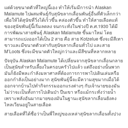
แต่ด้วยขนาดตัวที่ใหญ่นี้เอง ทำให้เริ่มมีการนำ Alaskan
Malamute ไปผสมพันธุ์กับสุนัขลากเลื่อนพันธุ์อื่นที่ตัวเล็กกว่า
เพื่อให้ได้สุนัขที่วิ่งได้เร็วขึ้น คล่องตัวขึ้น ทำให้สายเลือดแท้
ของสุนัขพันธุ์นี้เริ่มลดลง จนกระทั่งในช่วงปี ค.ศ.1930 ได้มี
การพัฒนาสายพันธุ์ Alaskan Malamute ขึ้นมาใหม่ โดย
สามารถแบ่งออกได้เป็น 2 สาย คือ สาย Kotzelue ซึ่งจะมีสีเทา
ขาวและมีขนาดตัวเท่ากับสุนัขลากเลื่อนทั่วไป และสาย
M’Loots ซึ่งจะมีขนาดตัวใหญ่กว่าและมีสีขนที่หลากหลาย
ปัจจุบัน Alaskan Malamute ได้เปลี่ยนจากสุนัขลากเลื่อนกลาย
เป็นสุนัขสำหรับเลี้ยงในครอบครัวไปแล้ว แต่ถึงอย่างนั้นพวก
มันก็ยังมีพละกำลังมหาศาลที่ต้องการการพาไปเดินเล่นหรือ
ออกกำลังเป็นอย่างมาก สุนัขพันธุ์นี้จะมีความสุขมากเมื่อได้
ออกจากบ้านไปทำกิจกรรมออกแรงต่างๆ กับเจ้านายของมัน
ไม่ว่าจะเป็นทั้งการไปเดินป่า ปีนเขา หรือแม้กระทั่งว่ายน้ำ
เพราะพลังอันมากมายของมันในฐานะสุนัขลากเลื่อนยังคง
ไหลเวียนอยู่ในสายเลือด
สายเลือดที่ได้ชื่อว่าเป็นพี่ใหญ่ของเหล่าสุนัขลากเลื่อนทั้งปวง