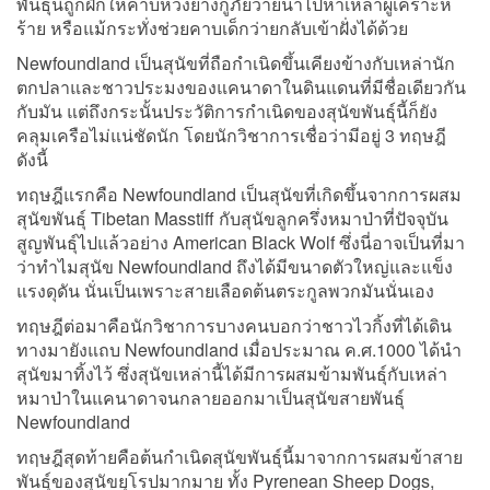
พันธุ์นี้ถูกฝึกให้คาบห่วงยางกู้ภัยว่ายน้ำไปหาเหล่าผู้เคราะห์
ร้าย หรือแม้กระทั่งช่วยคาบเด็กว่ายกลับเข้าฝั่งได้ด้วย
Newfoundland เป็นสุนัขที่ถือกำเนิดขึ้นเคียงข้างกับเหล่านัก
ตกปลาและชาวประมงของแคนาดาในดินแดนที่มีชื่อเดียวกัน
กับมัน แต่ถึงกระนั้นประวัติการกำเนิดของสุนัขพันธุ์นี้ก็ยัง
คลุมเครือไม่แน่ชัดนัก โดยนักวิชาการเชื่อว่ามีอยู่ 3 ทฤษฎี
ดังนี้
ทฤษฎีแรกคือ Newfoundland เป็นสุนัขที่เกิดขึ้นจากการผสม
สุนัขพันธุ์ Tibetan Masstiff กับสุนัขลูกครึ่งหมาป่าที่ปัจจุบัน
สูญพันธุ์ไปแล้วอย่าง American Black Wolf ซึ่งนี่อาจเป็นที่มา
ว่าทำไมสุนัข Newfoundland ถึงได้มีขนาดตัวใหญ่และแข็ง
แรงดุดัน นั่นเป็นเพราะสายเลือดต้นตระกูลพวกมันนั่นเอง
ทฤษฎีต่อมาคือนักวิชาการบางคนบอกว่าชาวไวกิ้งที่ได้เดิน
ทางมายังแถบ Newfoundland เมื่อประมาณ ค.ศ.1000 ได้นำ
สุนัขมาทิ้งไว้ ซึ่งสุนัขเหล่านี้ได้มีการผสมข้ามพันธุ์กับเหล่า
หมาป่าในแคนาดาจนกลายออกมาเป็นสุนัขสายพันธุ์
Newfoundland
ทฤษฎีสุดท้ายคือต้นกำเนิดสุนัขพันธุ์นี้มาจากการผสมข้าสาย
พันธุ์ของสุนัขยุโรปมากมาย ทั้ง Pyrenean Sheep Dogs,