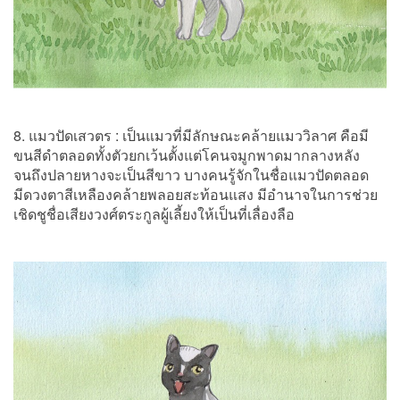
8. แมวปัดเสวตร : เป็นแมวที่มีลักษณะคล้ายแมววิลาศ คือมี
ขนสีดำตลอดทั้งตัวยกเว้นตั้งแต่โคนจมูกพาดมากลางหลัง
จนถึงปลายหางจะเป็นสีขาว บางคนรู้จักในชื่อแมวปัดตลอด
มีดวงตาสีเหลืองคล้ายพลอยสะท้อนแสง มีอำนาจในการช่วย
เชิดชูชื่อเสียงวงศ์ตระกูลผู้เลี้ยงให้เป็นที่เลื่องลือ