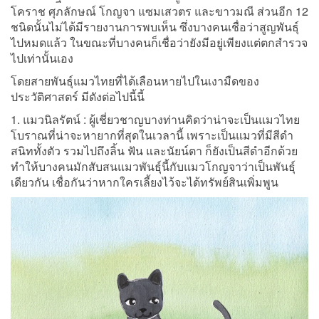
โคราช ศุภลักษณ์ โกญจา แซมเสวตร และขาวมณี ส่วนอีก 12
ชนิดนั้นไม่ได้มีรายงานการพบเห็น ซึ่งบางคนเชื่อว่าสูญพันธุ์
ไปหมดแล้ว ในขณะที่บางคนก็เชื่อว่ายังมีอยู่เพียงแต่ตกสำรวจ
ไปเท่านั้นเอง
โดยสายพันธุ์แมวไทยที่ได้เลือนหายไปในเงามืดของ
ประวัติศาสตร์ มีดังต่อไปนี้นี้
1. แมวนิลรัตน์ : ผู้เชี่ยวชาญบางท่านคิดว่าน่าจะเป็นแมวไทย
โบราณที่น่าจะหายากที่สุดในเวลานี้ เพราะเป็นแมวที่มีสีดำ
สนิททั้งตัว รวมไปถึงลิ้น ฟัน และนัยน์ตา ก็ยังเป็นสีดำอีกด้วย
ทำให้บางคนมักสับสนแมวพันธุ์นี้กับแมวโกญจาว่าเป็นพันธุ์
เดียวกัน เชื่อกันว่าหากใครเลี้ยงไว้จะได้ทรัพย์สินเพิ่มพูน