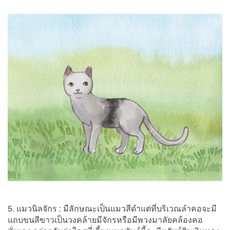
5. แมวนิลจักร : มีลักษณะเป็นแมวสีดำแต่ที่บริเวณลำคอจะมี
แถบขนสีขาวเป็นวงคล้ายมีจักรหรือมีพวงมาลัยคล้องคอ