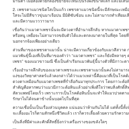
ม่านตา เมื่อส่องด้วยกล้องขยายจะเห็นเป็นรังผึ้งขนาดเล็ก และมีเส้
2. เพชรตาแมวชนิดใสเป็นแก้ว เพชรตาแมวชนิดนี้จะมีลักษณะเหมือ
ใสจะไม่มีสีขาวขุ่นมาเจือปน มีมิติซับซ้อน และไม่สามารถทำเทียมเลีย
และมีความแวววาวมาก
เชื่อกันว่าแมวตาเพชรนั้นจะมีดวงตาที่อำนาจลึกลับ หากแมวตาเพชรจ้
หรือหนู เหยื่อจะไม่สามารถขยับตัวได้และตกลงมาตายในที่สุด โดยที
นอกจากจ้องเพียงอย่างเดียว
ส่วนที่มาของเพชรตาแมวนั้น น่าจะมีความเกี่ยวข้องกับแมวสีสวาด
แมวพันธุ์นี้เองที่เป็นที่มาของคำว่า “แมวตาเพชร” และก็ยังมีหลาย
เพชร” ของแมวขาวมณี ซึ่งเป็นคำเรียกแมวพันธุ์นี้บางตัวที่มีภาวะตา
เรื่องอำนาจลึกลับของแมวตาเพชรและเพชรตาแมวนั้นคงไม่สามารถพ
แง่ของวิทยาศาสตร์แล้วคงกล่าวได้ว่าแมวเหล่านี้คือแมวที่เป็นโรคต้อ
ดวงตาเหมือนกับแมวตาเพชตที่ร่ำลือกันมาทุกประการ โดยภาวะต้อหิ
สำคัญคือหากพบว่าแมวมีภาวะต้อหินแล้วอย่าเพิ่งดีใจว่าพบสิ่งศักดิ์ส
สัตวแพทย์โดยเร็ว เพราะการเป็นโรคต้อหินนั้นจะทำให้แมวปวดตาแ
รักษาไม่ได้จนตาข้างนั้นบอดไปในที่สุด
ความเชื่อนั้นเป็นเรื่องส่วนบุคคล แน่นอนว่าห้ามกันไม่ได้ แต่ทั้งนี้ท
จะเลี้ยงอะไรก็ตามสักหนึ่งชีวิตแล้ว เราก็ควรเลี้ยงด้วยความรักความ
เป็นสิ่งที่มีค่าและศักดิ์สิทธิ์ยิ่งกว่าเครื่องรางของขลังใดๆ