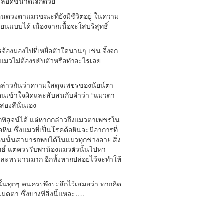
นเลือดขนาดเล็กด้วย
นดวงตาแมวขณะที่ยังมีชีวิตอยู่ ในความ
นแบบได้ เนื่องจากเนื้อจะใสบริสุทธิ์
องมองไปที่เหยื่อตัวใดนานๆ เช่น จิ้งจก
่แมวไม่ต้องขยับตัวหรือทำอะไรเลย
 กล่าวกันว่าความใสดุจเพชรของนัยน์ตา
ๆ คนเข้าใจผิดและสับสนกับคำว่า “แมวตา
สองสีนั่นเอง
ิสูจน์ได้ แต่หากกล่าวถึงแมวตาเพชรใน
หิน ซึ่งแมวที่เป็นโรคต้อหินจะมีอาการที่
นนั้นสามารถพบได้ในแมวทุกช่วงอายุ สิ่ง
ิทธิ์ แต่ควรรีบพาน้องแมวตัวนั้นไปหา
ละทรมานมาก อีกทั้งหากปล่อยไว้จะทำให้
ั้งนั้นทุกๆ คนควรพึงระลึกไว้เสมอว่า หากคิด
เมตตา ซึ่งบางทีสิ่งนี้แหละ….