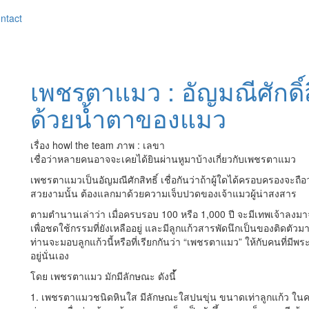
ntact
เพชรตาแมว : อัญมณีศักดิ์ส
ด้วยน้ำตาของแมว
เรื่อง howl the team ภาพ : เลขา
เชื่อว่าหลายคนอาจจะเคยได้ยินผ่านหูมาบ้างเกี่ยวกับเพชรตาแมว
เพชรตาแมวเป็นอัญมณีศักสิทธิ์ เชื่อกันว่าถ้าผู้ใดได้ครอบครองจะถือว่
สวยงามนั้น ต้องแลกมาด้วยความเจ็บปวดของเจ้าแมวผู้น่าสงสาร
ตามตำนานเล่าว่า เมื่อครบรอบ 100 หรือ 1,000 ปี จะมีเทพเจ้าลงม
เพื่อชดใช้กรรมที่ยังเหลืออยู่ และมีลูกแก้วสารพัดนึกเป็นของติดตัวมาด
ท่านจะมอบลูกแก้วนี้หรือที่เรียกกันว่า “เพชรตาแมว” ให้กับคนที่มีพระค
อยู่นั่นเอง
โดย เพชรตาแมว มักมีลักษณะ ดังนี
1. เพชรตาแมวชนิดหินใส มีลักษณะใสปนขุ่น ขนาดเท่าลูกแก้ว ในควา