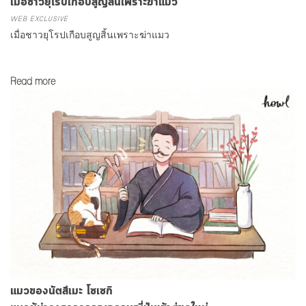
เมื่อชาวยุโรปเกือบสูญสิ้นเพราะฆ่าแมว
WEB EXCLUSIVE
เมื่อชาวยุโรปเกือบสูญสิ้นเพราะฆ่าแมว
Read more
แมวของนัตสึเมะ โซเซกิ