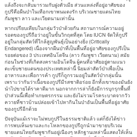
แล้งถึงจะกลับมารวมกับฝูงตัวเมีย ส่วนแหล่งที่อยู่อาศัยของ
กูปรีคือผืนป่าในเทือกเขาพนมดงรัก บริเวณชายแดนไทย
กัมพูชา ลาว และเวียดนามเท่านั้น
หากเปรียบเทียบในกลุ่มวัวป่าด้วยกัน สถานการณ์ความอยู่
รอดของกูปรีถือว่าอยู่ในขั้นวิกฤตที่สุด โดย IUCN จัดให้กูปรี
อยู่ในกลุ่มสัตว์ที่ใกล้สูญพันธุ์เป็นอย่างยิ่ง (Critically
Endangered) เนื่องจากผืนป่าที่เป็นพื้นที่อยู่อาศัยของกูปรีเป็น
รอยต่อของ 3 ประเทศอินโดจีน (ลาว กัมพูชา เวียดนาม) สมัย
ก่อนในช่วงที่เกิดสงครามอินโดจีน ผู้คนที่อาศัยอยู่ตามแนว
ตะเข็บชายแดนของประเทศเหล่านี้ นิยมล่าสัตว์ป่าเพื่อเป็น
อาหารและเพื่อการค้า กูปรีก็ถูกรวมอยู่ในสัตว์ป่ากลุ่มนั้น
เพราะว่ากันว่าเนื้อของกูปรีมีรสชาติอร่อย อีกทั้งเขาของมันยัง
นำไปขายได้ราคาดีมาก นอกจากการล่าก็ยังมีการบุกรุกพื้นที่
ป่าส่วนนี้เพื่อทำเกษตรกรรม และยังไม่รวมโรคระบาดจากวัว
ควายที่ชาวบ้านปล่อยเข้าไปหากินในป่าอันเป็นพื้นที่อยู่อาศัย
ของกูปรีอีกด้วย
ปัจจุบันแม้เราจะไม่พบกูปรีในธรรมชาติแล้ว แต่ก็ยังได้ข่าว
การพบเห็นเขาและกะโหลกของกูปรีถูกนำมาขายบริเวณ
ชายแดนไทยกัมพูชากันอยู่เนืองๆ หลักฐานเหล่านี้แสดงให้เห็น