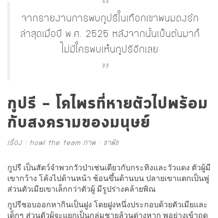
จากรายงานการพบกูปรีในเทือกเขาพนมดงรัก
ล่าสุดเมื่อปี พ.ศ. 2525 หลังจากนั้นเป็นต้นมาก็
ไม่มีใครพบเห็นกูปรีอีกเลย
กูปรี – โคไพรที่หายตัวไปพร้อม
กับสงครามของมนุษย์
เรื่อง : howl the team ภาพ : ชาพีช
กูปรี เป็นสัตว์จำพวกวัวป่าเช่นเดียวกับกระทิงและวัวแดง ตัวผู้มี
เขากว้าง โค้งไปด้านหน้า ช้อนขึ้นด้านบน ปลายเขาแตกเป็นพู่
ส่วนตัวเมียเขาเล็กกว่าตัวผู้ มีรูปร่างคล้ายพิณ
กูปรีชอบออกหากินเป็นฝูง โดยฝูงหนึ่งประกอบด้วยตัวเมียและ
เด็กๆ ส่วนตัวผู้จะแยกเป็นกลุ่มชายล้วนต่างหาก พอย่างเข้าฤดู