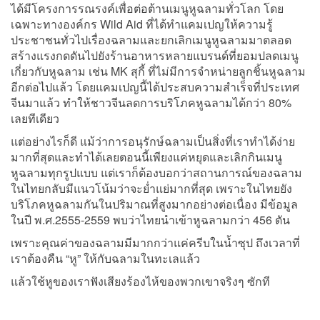
ได้มีโครงการรณรงค์เพื่อต่อต้านเมนูหูฉลามทั่วโลก โดย
เฉพาะทางองค์กร Wild Aid ที่ได้ทำแคมเปญให้ความรู้
ประชาชนทั่วไปเรื่องฉลามและยกเลิกเมนูหูฉลามมาตลอด
สร้างแรงกดดันไปยังร้านอาหารหลายแบรนด์ที่ยอมปลดเมนู
เกี่ยวกับหูฉลาม เช่น MK สุกี้ ที่ไม่มีการจำหน่ายลูกชิ้นหูฉลาม
อีกต่อไปแล้ว โดยแคมเปญนี้ได้ประสบความสำเร็จที่ประเทศ
จีนมาแล้ว ทำให้ชาวจีนลดการบริโภคหูฉลามได้กว่า 80%
เลยทีเดียว
แต่อย่างไรก็ดี แม้ว่าการอนุรักษ์ฉลามเป็นสิ่งที่เราทำได้ง่าย
มากที่สุดและทำได้เลยตอนนี้เพียงแค่หยุดและเลิกกินเมนู
หูฉลามทุกรูปแบบ แต่เราก็ต้องบอกว่าสถานการณ์ของฉลาม
ในไทยกลับมีแนวโน้มว่าจะย่ำแย่มากที่สุด เพราะในไทยยัง
บริโภคหูฉลามกันในปริมาณที่สูงมากอย่างต่อเนื่อง มีข้อมูล
ในปี พ.ศ.2555-2559 พบว่าไทยนำเข้าหูฉลามกว่า 456 ตัน
เพราะคุณค่าของฉลามมีมากกว่าแค่ครีบในน้ำซุป ถึงเวลาที่
เราต้องคืน “หู” ให้กับฉลามในทะเลแล้ว
แล้วใช้หูของเราฟังเสียงร้องไห้ของพวกเขาจริงๆ ซักที