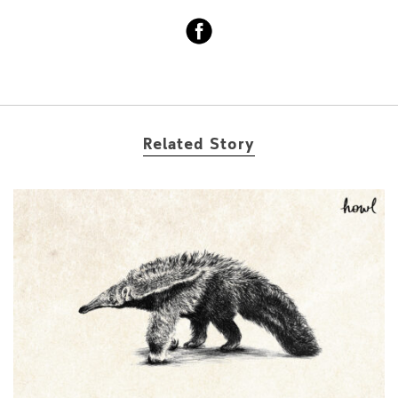
Related Story