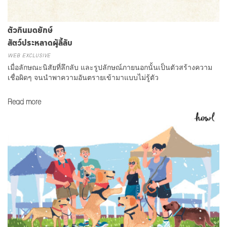
ตัวกินมดยักษ์
สัตว์ประหลาดผู้ลี้ลับ
WEB EXCLUSIVE
เมื่อลักษณะนิสัยที่ลึกลับ และรูปลักษณ์ภายนอกนั้นเป็นตัวสร้างความ
เชื่อผิดๆ จนนำพาความอันตรายเข้ามาแบบไม่รู้ตัว
Read more