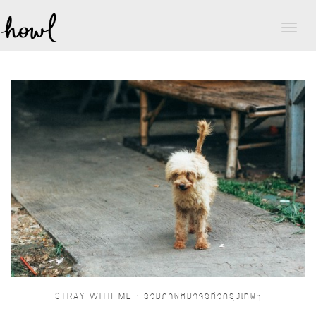
Toggl
naviga
STRAY WITH ME : รวมภาพหมาจรทั่วกรุงเทพฯ