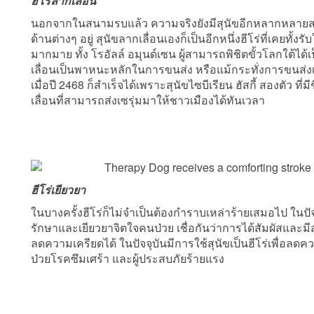
ฮีโร่ลากเลื่อน
นอกจากในสนามรบแล้ว ความจริงยังมีสุนัขอีกหลากหลายสาย
ด้านต่างๆ อยู่ สุนัขลากเลื่อนเองก็เป็นอีกหนึ่งฮีโร่ที่เคยทั้
มากมาย ทั้ง โรอัลล์ อมุนด์เซน ผู้สามารถพิชิตขั้วโลกใต้ได
เลื่อนเป็นพาหนะหลักในการขนส่ง หรือแม้กระทั่งการขนส่ง
เมื่อปี 2468 ก็สำเร็จได้เพราะสุนัขไซบีเรียน ฮัสกี้ สองตัว ที่ม
เลื่อนที่สามารถส่งเซรุ่มมาให้ชาวเมืองได้ทันเวลา
ฮีโร่เยียวยา
ในบางครั้งฮีโร่ก็ไม่จำเป็นต้องกำราบเหล่าร้ายเสมอไป ในปั
รักษาและเยียวยาจิตใจคนป่วย เชื่อกันว่าการได้สัมผัสและมีสา
ลดความเครียดได้ ในปัจจุบันมีการใช้สุนัขเป็นฮีโร่เพื่อลดคว
ป่วยโรคซึมเศร้า และผู้ประสบภัยร้ายแรง