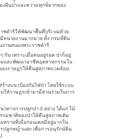
มของผืนป่าและความทุกข์ยากของ
ชดำริให้พัฒนาพื้นที่บริเวณห้วย
ีหน่วยงานมากมาย ทั้ง กรมที่ดิน
นินงานสนองพระราชดำริ
น เพราะเมื่อคนอยู่รอด ป่าก็อยู่
ริมและพัฒนาอาชีพอุตสาหกรรมใน
ตรของราษฎรให้คืนสู่สภาพแวดล้อม
ม สร้างแนวป้องกันไฟป่า โดยใช้ระบบ
เน้นให้ราษฎรเข้ามามีส่วนร่วมในการ
วทางการปลูกป่า 3 อย่าง ได้แก่ ไม้
ธรรมชาติของป่าให้คืนสู่สภาพเดิม
อทรายที่เมื่อก่อนเคยมีอยู่มากใน
ารปลูกหญ้าแฝก เพื่อการอนุรักษ์ดิน
ป