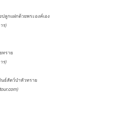
รงปลูกแฝกด้วยพระองค์เอง
การ
)
วยทราย
การ
)
นธ์สัตว์ป่าหัวทราย
tour.com
)