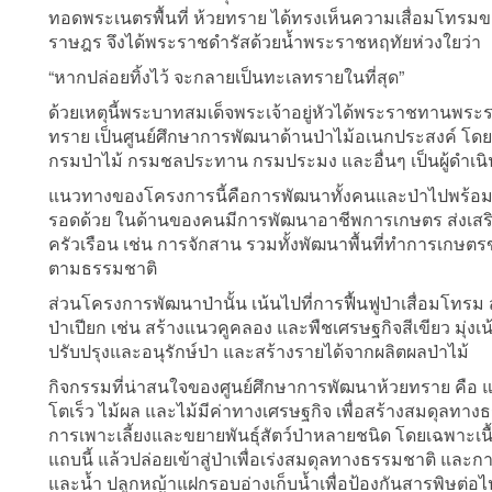
ทอดพระเนตรพื้นที่ ห้วยทราย ได้ทรงเห็นความเสื่อมโทร
ราษฎร จึงได้พระราชดำรัสด้วยน้ำพระราชหฤทัยห่วงใยว่า
“หากปล่อยทิ้งไว้ จะกลายเป็นทะเลทรายในที่สุด”
ด้วยเหตุนี้พระบาทสมเด็จพระเจ้าอยู่หัวได้พระราชทานพระรา
ทราย เป็นศูนย์ศึกษาการพัฒนาด้านป่าไม้อเนกประสงค์ โดยม
กรมป่าไม้ กรมชลประทาน กรมประมง และอื่นๆ เป็นผู้ดำเ
แนวทางของโครงการนี้คือการพัฒนาทั้งคนและป่าไปพร้อมๆ กั
รอดด้วย ในด้านของคนมีการพัฒนาอาชีพการเกษตร ส่งเส
ครัวเรือน เช่น การจักสาน รวมทั้งพัฒนาพื้นที่ทำการเกษ
ตามธรรมชาติ
ส่วนโครงการพัฒนาป่านั้น เน้นไปที่การฟื้นฟูป่าเสื่อมโทร
ป่าเปียก เช่น สร้างแนวคูคลอง และพืชเศรษฐกิจสีเขียว มุ่ง
ปรับปรุงและอนุรักษ์ป่า และสร้างรายได้จากผลิตผลป่าไม้
กิจกรรมที่น่าสนใจของศูนย์ศึกษาการพัฒนาห้วยทราย คือ แน
โตเร็ว ไม้ผล และไม้มีค่าทางเศรษฐกิจ เพื่อสร้างสมดุลทาง
การเพาะเลี้ยงและขยายพันธุ์สัตว์ป่าหลายชนิด โดยเฉพาะเนื้
แถบนี้ แล้วปล่อยเข้าสู่ป่าเพื่อเร่งสมดุลทางธรรมชาติ และก
และน้ำ ปลูกหญ้าแฝกรอบอ่างเก็บน้ำเพื่อป้องกันสารพิษต่อไ