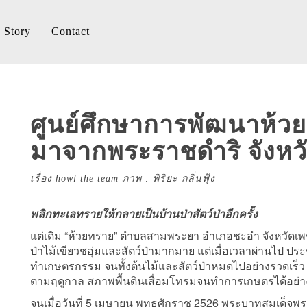
Story
Contact
ศูนย์ศึกษาการพัฒนาห้วยท
มาจากพระราชดำริ จังหวั
เรื่อง howl the team ภาพ : พิริยะ กลิ่นฟุ้ง
พลิกทะเลทรายให้กลายเป็นบ้านป่าสัตว์ป่าอีกครั้ง
แต่เดิม “ห้วยทราย” ตำบลสามพระยา อำเภอชะอำ จังหวัดเพชรบุร
ป่าไม้เขียวชอุ่มและสัตว์ป่ามากมาย แต่เมื่อเวลาผ่านไป ปร
ทำเกษตรกรรม จนทั้งต้นไม้และสัตว์ป่าหมดไปอย่างรวดเร็ว 
ตามฤดูกาล สภาพพื้นดินเสื่อมโทรมจนทำการเกษตรได้อย่
จนเมื่อวันที่ 5 เมษายน พุทธศักราช 2526 พระบาทสมเด็จพระ