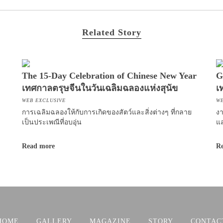
Related Story
The 15-Day Celebration of Chinese New Year
G
เทศกาลตรุษจีนในวันเฉลิมฉลองแห่งสุนัข
เ
WEB EXCLUSIVE
WE
การเฉลิมฉลองให้กับการเกิดของสัตว์และสิ่งต่างๆ ที่กลาย
งา
เป็นประเพณีที่อบอุ่น
แล
Read more
R
HOME
GALLERY
MAGAZINE
STORY
CONTAC