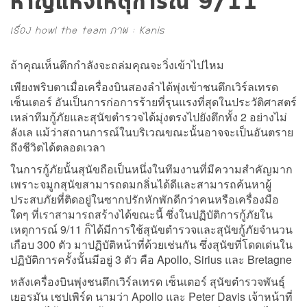
หาญแห่งเหตุการณ์ 9/11
เรื่อง howl the team ภาพ : Kanis
ถ้าคุณเห็นตึกกำลังจะถล่มคุณจะวิ่งเข้าไปไหม
เพียงพริบตาเมื่อเครื่องบินสองลำได้พุ่งเข้าชนตึกเวิร์ลเทรด
เซ็นเตอร์ อันเป็นการก่อการร้ายที่รุนแรงที่สุดในประวัติศาสตร์
เหล่าทีมกู้ภัยและสุนัขตำรวจได้มุ่งตรงไปยังตึกทั้ง 2 อย่างไม่
ลังเล แม้ว่าสถานการณ์ในบริเวณขณะนั้นอาจจะเป็นอันตราย
ถึงชีวิตได้ตลอดเวลา
ในการกู้ภัยนั้นสุนัขถือเป็นหนึ่งในทีมงานที่มีความสำคัญมาก
เพราะจมูกสุนัขสามารถดมกลิ่นได้ดีและสามารถค้นหาผู้
ประสบภัยที่ติดอยู่ในซากปรักหักพักดีกว่าคนหรือเครื่องมือ
ใดๆ ที่เราสามารถสร้างได้ขณะนี้ ซึ่งในปฏิบัติการกู้ภัยใน
เหตุการณ์ 9/11 ก็ได้มีการใช้สุนัขตำรวจและสุนัขกู้ภัยจำนวน
เกือบ 300 ตัว มาปฏิบัติหน้าที่ด้วยเช่นกัน ซึ่งสุนัขที่โดดเด่นใน
ปฏิบัติการครั้งนั้นมีอยู่ 3 ตัว คือ Apollo, Sirius และ Bretagne
หลังเครื่องบินพุ่งชนตึกเวิร์ลเทรด เซ็นเตอร์ สุนัขตำรวจพันธุ์
เยอรมัน เชปเพิร์ด นามว่า Apollo และ Peter Davis เจ้าหน้าที่