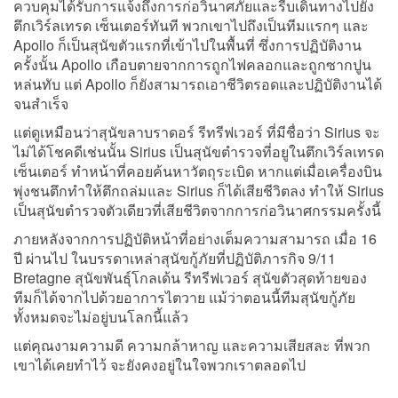
ควบคุมได้รับการแจ้งถึงการก่อวินาศภัยและรีบเดินทางไปยัง
ตึกเวิร์ลเทรด เซ็นเตอร์ทันที พวกเขาไปถึงเป็นทีมแรกๆ และ
Apollo ก็เป็นสุนัขตัวแรกที่เข้าไปในพื้นที่ ซึ่งการปฏิบัติงาน
ครั้งนั้น Apollo เกือบตายจากการถูกไฟคลอกและถูกซากปูน
หล่นทับ แต่ Apollo ก็ยังสามารถเอาชีวิตรอดและปฏิบัติงานได้
จนสำเร็จ
แต่ดูเหมือนว่าสุนัขลาบราดอร์ รีทรีฟเวอร์ ที่มีชื่อว่า Sirius จะ
ไม่ได้โชคดีเช่นนั้น Sirius เป็นสุนัขตำรวจที่อยูในตึกเวิร์ลเทรด
เซ็นเตอร์ ทำหน้าที่คอยค้นหาวัตถุระเบิด หากแต่เมื่อเครื่องบิน
พุ่งชนตึกทำให้ตึกถล่มและ Sirius ก็ได้เสียชีวิตลง ทำให้ Sirius
เป็นสุนัขตำรวจตัวเดียวที่เสียชีวิตจากการก่อวินาศกรรมครั้งนี้
ภายหลังจากการปฏิบัติหน้าที่อย่างเต็มความสามารถ เมื่อ 16
ปี ผ่านไป ในบรรดาเหล่าสุนัขกู้ภัยที่ปฏิบัติภารกิจ 9/11
Bretagne สุนัขพันธุ์โกลเด้น รีทรีฟเวอร์ สุนัขตัวสุดท้ายของ
ทีมก็ได้จากไปด้วยอาการไตวาย แม้ว่าตอนนี้ทีมสุนัขกู้ภัย
ทั้งหมดจะไม่อยู่บนโลกนี้แล้ว
แต่คุณงามความดี ความกล้าหาญ และความเสียสละ ที่พวก
เขาได้เคยทำไว้ จะยังคงอยู่ในใจพวกเราตลอดไป