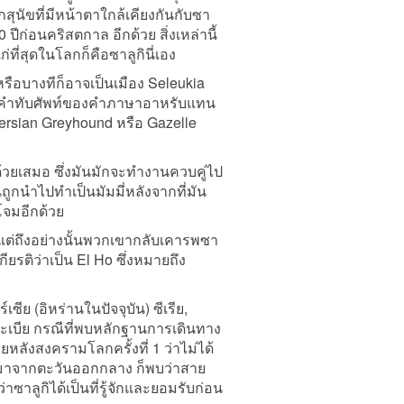
ุนัขที่มีหน้าตาใกล้เคียงกันกับซา
 ปีก่อนคริสตกาล อีกด้วย สิ่งเหล่านี้
ก่ที่สุดในโลกก็คือซาลูกินี่เอง
รือบางทีก็อาจเป็นเมือง Seleukia
ี้เป็นคำทับศัพท์ของคำภาษาอาหรับแทน
อ Persian Greyhound หรือ Gazelle
ปด้วยเสมอ ซึ่งมันมักจะทำงานควบคู่ไป
้นถูกนำไปทำเป็นมัมมี่หลังจากที่มัน
ะโจมอีกด้วย
ัข แต่ถึงอย่างนั้นพวกเขากลับเคารพซา
ียรติว่าเป็น El Ho ซึ่งหมายถึง
 (อิหร่านในปัจจุบัน) ซีเรีย,
าระเบีย กรณีที่พบหลักฐานการเดินทาง
หลังสงครามโลกครั้งที่ 1 ว่าไม่ได้
ับมาจากตะวันออกกลาง ก็พบว่าสาย
ซาลูกิได้เป็นที่รู้จักและยอมรับก่อน