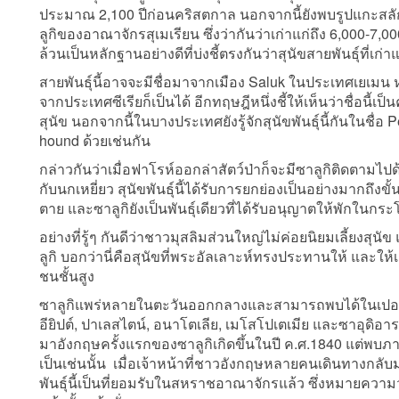
ประมาณ 2,100 ปีก่อนคริสตกาล นอกจากนี้ยังพบรูปแกะสลักส
ลูกิของอาณาจักรสุเมเรียน ซึ่งว่ากันว่าเก่าแก่ถึง 6,000-7,000
ล้วนเป็นหลักฐานอย่างดีที่บ่งชี้ตรงกันว่าสุนัขสายพันธุ์ที่เก่าแ
สายพันธุ์นี้อาจจะมีชื่อมาจากเมือง Saluk ในประเทศเยเมน ห
จากประเทศซีเรียก็เป็นได้ อีกทฤษฎีหนึ่งชี้ให้เห็นว่าชื่อน
สุนัข นอกจากนี้ในบางประเทศยังรู้จักสุนัขพันธุ์นี้กันในชื่
hound ด้วยเช่นกัน
กล่าวกันว่าเมื่อฟาโรห์ออกล่าสัตว์ป่าก็จะมีซาลูกิติดตามไ
กับนกเหยี่ยว สุนัขพันธุ์นี้ได้รับการยกย่องเป็นอย่างมากถึงขั
ตาย และซาลูกิยังเป็นพันธุ์เดียวที่ได้รับอนุญาตให้พักในกร
อย่างที่รู้ๆ กันดีว่าชาวมุสลิมส่วนใหญ่ไม่ค่อยนิยมเลี้ยงสุน
ลูกิ บอกว่านี่คือสุนัขที่พระอัลเลาะห์ทรงประทานให้ และให้เก
ชนชั้นสูง
ซาลูกิแพร่หลายในตะวันออกกลางและสามารถพบได้ในเปอร์เซีย
อียิปต์, ปาเลสไตน์, อนาโตเลีย, เมโสโปเตเมีย และซาอุดิอ
มาอังกฤษครั้งแรกของซาลูกิเกิดขึ้นในปี ค.ศ.1840 แต่พบภาย
เป็นเช่นนั้น เมื่อเจ้าหน้าที่ชาวอังกฤษหลายคนเดินทางกล
พันธุ์นี้เป็นที่ยอมรับในสหราชอาณาจักรแล้ว ซึ่งหมายความว่า