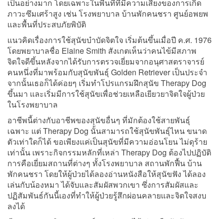
เป็นอย่างมาก โดยเฉพาะในพื้นที่ที่มีความเสี่ยงของการเกิด
ภาวะซึมเศร้าสูง เช่น โรงพยาบาล บ้านพักคนชรา ศูนย์อพยพ
และพื้นที่ประสบภัยพิบัติ
แนวคิดเรื่องการใช้สุนัขบำบัดจิตใจ เริ่มต้นขึ้นเมื่อปี ค.ศ. 1976
โดยพยาบาลชื่อ Elaine Smith สังเกตเห็นว่าคนไข้มีสภาพ
จิตใจดีขึ้นหลังจากได้รับการตรวจเยี่ยมจากอนุศาสตราจารย์
คนหนึ่งที่มาพร้อมกับสุนัขพันธุ์ Golden Retriever เป็นประจำ
จากนั้นเธอก็ได้ค่อยๆ เริ่มทำโปรแกรมฝึกสุนัข Therapy Dog
ขึ้นมา และเริ่มมีการใช้สุนัขเพื่อช่วยเหลือเยียวยาจิตใจผู้ป่วย
ในโรงพยาบาล
อาชีพนี้ต่างกับอาชีพของสุนัขอื่นๆ ที่มักต้องใช้สายพันธุ์
เฉพาะ แต่ Therapy Dog นั้นสามารถใช้สุนัขพันธุ์ไหน ขนาด
ตัวเท่าใดก็ได้ ขอเพียงแค่เป็นสุนัขที่มีความอ่อนโยน ไม่ดุร้าย
เท่านั้น เพราะกิจกรรมหลักที่เหล่า Therapy Dog ต้องไปปฏิบัติ
การคือเยี่ยมสถานที่ต่างๆ ทั้งโรงพยาบาล สถานพักฟื้น บ้าน
พักคนชรา โดยให้ผู้ป่วยได้ลองอ่านหนังสือให้สุนัขฟัง ได้ลอง
เล่นกับน้องหมา ได้จับและสัมผัสพวกเขา ซึ่งการสัมผัสและ
ปฏิสัมพันธ์กันนี้เองที่ทำให้ผู้ป่วยรู้สึกผ่อนคลายและจิตใจสงบ
ลงได้