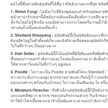
ต่อไปนี้คือสายพันธุ์สุนัขที่ได้ชื่อว่ามีพลังงานมากที่สุด ชนิดที่
1. Welsh Corgi :
ไม่มีอะไรที่ต้องพูดเยอะสำหรับสุนัขสายพั
หน้าตาน่ารักเหล่านี้มีพลังงานล้นเหลือเสียงยิ่งกว่าเหลือ พว
ทั้งวันโดยไม่รู้จักเบื่อ แถมยังสามารถกระโดดหรือว่ายน้ำ
เขาเล่นก็เหนื่อยแทนเสียแล้ว
2. Shetland Sheepdog :
สุนัขพันธุ์นี้เป็นสุนัขต้อนแกะ
ต้อนสัตว์อยู่ในตัวตั้งแต่เกิด และยังมีสายเลือดของสุนัขนัก
วิ่งในที่กว้างๆ เป็นอย่างมาก
3. Irish Setter :
สุนัขพันธุ์นี้ก็เป็นสุนัขที่มีนิสัยแอคทีฟติด
ชื่นชอบการออกกำลังกายและวิ่งเล่นเป็นอย่างมาก ดังนั้นถ้าใ
ให้พวกเขาวิ่งเล่นในที่กว้างๆ อยู่เสมอ
4. Poodle :
ไม่ว่าจะเป็น Poodle สายพันธุ์ไหน (Standard / To
ความกระฉับกระเฉงสูง พวกเขาฉลาดและเรียนรู้เร็ว แถมยั
ออกแรงต่างๆ พร้อมกับเจ้าของ ไม่ว่าจะเป็นเดินเล่น วิ่ง หรือ
5. Miniature Pinscher :
ถึงตัวเล็กแต่สุนัขพันธุ์นี้ก็มีพลัง
และแอคทีฟมาก พวกเขาชอบเล่นกิจกรรมต่างๆ กับเจ้าของ แล
ทำให้ถ้าใครเลี้ยงพวกเขาจำเป็นต้องหาเวลาออกกำลังกายให