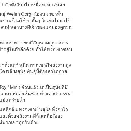
ว่าวิ่งทั้งวันก็ไม่เหนื่อยแม้แต่น้อย
นธุ์ Welsh Corgi น้องหมาขาสั้น
กเขาพร้อมใช้ขาสั้นๆ วิ่งเล่นไปมาได้
ได้ จนทำเอาบางทีเจ้าของแค่มองดูพวก
ที่เก่งมากๆ พวกเขามีสัญชาตญาณการ
กีฬาอยู่ในตัวอีกด้วย ทำให้พวกเขาชอบ
ตัวมาตั้งแต่กำเนิด พวกเขามีพลังงานสูง
ครเลี้ยงสุนัขพันธุ์นี้ต้องหาโอกาส
y / Mini) ล้วนแล้วแต่เป็นสุนัขที่มี
งแอคทีฟและชื่นชอบที่จะทำกิจกรรม
แม้แต่ว่ายน้ำ
งานเหลือล้น พวกเขาเป็นสุนัขที่ว่องไว
ะด้วยพลังงานที่ล้นเหลือนี่เอง
้พวกเขาทุกวันด้วย