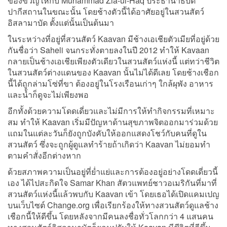
ของขวัญให้กับ Muhammad Zia-ul-Haq ประธานาธิบดี
ปากีสถานในขณะนั้น โดยช้างตัวนี้ได้อาศัยอยู่ในสวนสัตว์
อิสลามาบัด ตั้งแต่นั้นเป็นต้นมา
ในระหว่างที่อยู่ที่สวนสัตว์ Kaavan มีช้างเอเชียตัวเมียที่อยู่ด้วย
กันชื่อว่า Saheli จนกระทั่งตายลงในปี 2012 ทำให้ Kavaan
กลายเป็นช้างเอเชียเพียงตัวเดียวในสวนสัตว์แห่งนี้ แต่ทว่าชีวิต
ในสวนสัตว์ต่างแดนของ Kaavan นั้นไม่ได้ดีเลย โดยช้างเชือก
นี้ได้ถูกล่ามโซ่ที่ขา ต้องอยู่ในโรงเรือนเก่าๆ ใกล้ผุพัง อาหาร
และน้ำก็ดูจะไม่เพียงพอ
อีกทั้งด้วยความโดดเดี่ยวและไม่มีการให้ทำกิจกรรมที่เหมาะ
สม ทำให้ Kaavan เริ่มมีปัญหาด้านสุขภาพจิตออกมาร่วมด้วย
แถมในแต่ละวันก็ยังถูกบังคับให้ออกแสดงโชว์กับคนที่ดูใน
สวนสัตว์ ซึ่งจะถูกผู้ดูแลทำร้ายถ้าเกิดว่า Kaavan ไม่ยอมทำ
ตามคำสั่งอีกต่างหาก
ด้วยสภาพความเป็นอยู่ที่ย่ำแย่และการต้องอยู่อย่างโดดเดี่ยวนี้
เอง ได้ไปสะกิดใจ Samar Khan สัตวแพทย์ชาวอเมริกันที่มาที่
สวนสัตว์แห่งนี้แล้วพบกับ Kaavan เข้า โดยเธอได้เปิดแคมเปญ
บนเว็บไซต์ Change.org เพื่อเรียกร้องให้ทางสวนสัตว์ดูแลช้าง
เชือกนี้ให้ดีขึ้น โดยหลังจากมีคนลงชื่อทั่วโลกกว่า 4 แสนคน