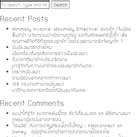
Search
Recent Posts
Minimally Invasive, Maximally Effective” แผลเล็ก เจ็บน้อย
ฟื้นตัวไว นวัตกรรมผ่าตัดผ่านกล้อง และทีมศัลยแพทย์ผู้ใส่ใจ เพื่อ
คุณภาพชีวิตที่ดีที่สุดของลูกรัก โดยโรงพยาบาลสัตว์พญาไท 7
รับน้องแมวซักถ้วยไหม
เมื่อเครื่องดื่มสุดฮิตกลายร่างเป็นน้องแมว
ถึงเวลาที่แมวดำจะต้องเฉิดฉาย
มารู้จักกับความน่ารักของน้องแมวดำกันเถอะ
ไสยเวทน้องแมว
รวมนิมิตบอกเหตุจากท่าทางแมว
108 กระบวนท่านวดน้องแมว
มาฝึกนวดคลายเครียดให้น้องแมวกันเถอะ
Recent Comments
แนะนำให้รู้จัก แมวสายพันธุ์ไทย สัตว์เลี้ยงมงคล
on
พิธีแห่นางแมว :
เทพแมวผู้ดลบันดาลสายฝน
“โอนนีย์” กับการผจญภัยบนโลกใบใหญ่ – KiNdconnext
on
Owney : สุนัขผู้ท่องโลกด้วยการส่งจดหมายโดยรถไฟ