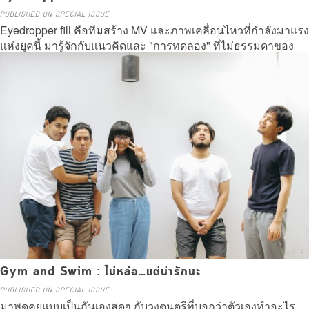
PUBLISHED ON SPECIAL ISSUE
Eyedropper fill คือทีมสร้าง MV และภาพเคลื่อนไหวที่กำลังมาแรง
แห่งยุคนี้ มารู้จักกับแนวคิดและ "การทดลอง" ที่ไม่ธรรมดาของ
พวกเขากัน
Read more
Gym and Swim : ไม่หล่อ…แต่น่ารักนะ
PUBLISHED ON SPECIAL ISSUE
มาพูดคุยแบบเป็นกันเองสุดๆ กับวงดนตรีที่บอกว่าตัวเองทำอะไร