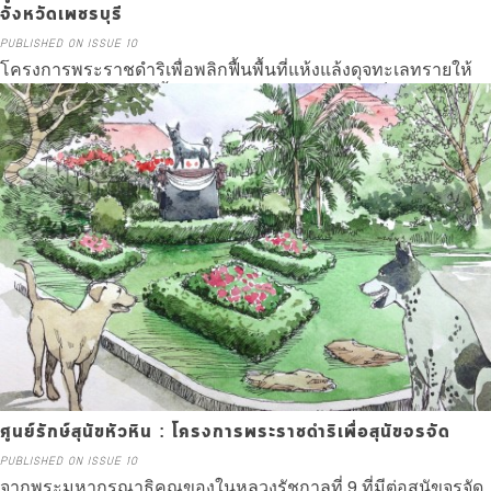
จังหวัดเพชรบุรี
PUBLISHED ON ISSUE 10
โครงการพระราชดำริเพื่อพลิกฟื้นพื้นที่แห้งแล้งดุจทะเลทรายให้
กลับกลายเป็นป่าอีกครั้ง ด้วยแนวคิดป่าอยู่รอด...คนก็อยู่รอด
Read more
ศูนย์รักษ์สุนัขหัวหิน : โครงการพระราชดำริเพื่อสุนัขจรจัด
PUBLISHED ON ISSUE 10
จากพระมหากรุณาธิคุณของในหลวงรัชกาลที่ 9 ที่มีต่อสุนัขจรจัด