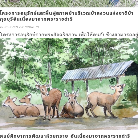
โครงการอนุรักษ์และฟื้นฟูสภาพป่าบริเวณป่าสงวนแห่งชาติป่า
กุยบุรีอันเนื่องมาจากพระราชดำริ
PUBLISHED ON ISSUE 10
โครงการอนุรักษ์จากพระอัจฉริยภาพ เพื่อให้คนกับช้างสามารถอยู่
ร่วมกันอย่างมีความสุขอีกครั้งที่อำเภอกุยบุรี
Read more
ศูนย์ศึกษาการพัฒนาห้วยทราย อันเนื่องมาจากพระราชดำริ