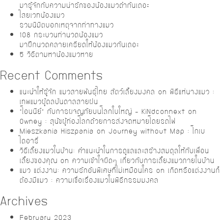
มารู้จักกับความน่ารักของน้องแมวดำกันเถอะ
ไสยเวทน้องแมว
รวมนิมิตบอกเหตุจากท่าทางแมว
108 กระบวนท่านวดน้องแมว
มาฝึกนวดคลายเครียดให้น้องแมวกันเถอะ
5 วิธีตามหาน้องแมวหาย
Recent Comments
แนะนำให้รู้จัก แมวสายพันธุ์ไทย สัตว์เลี้ยงมงคล
on
พิธีแห่นางแมว :
เทพแมวผู้ดลบันดาลสายฝน
“โอนนีย์” กับการผจญภัยบนโลกใบใหญ่ – KiNdconnext
on
Owney : สุนัขผู้ท่องโลกด้วยการส่งจดหมายโดยรถไฟ
Mieszkania Hiszpania
on
Journey without Map : โกเบ
ไดอารี่
วิธีเลี้ยงแมวในบ้าน: คำแนะนำในการดูแลและสร้างสมดุลให้กับเพื่อน
เลี้ยงของคุณ
on
ความเข้าใจผิดๆ เกี่ยวกับการเลี้ยงแมวภายในบ้าน
แมว แต่งงาน: ความรักอันพิเศษที่ไม่เหมือนใคร
on
เกิดหรือแต่งงานก็
ต้องมีแมว : ความเชื่อเรื่องแมวในพิธีกรรมมงคล
Archives
February 2023