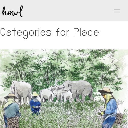
Toggl
naviga
Categories for Place