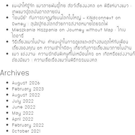
แนะนำให้รู้จัก แมวสายพันธุ์ไทย สัตว์เลี้ยงมงคล
on
พิธีแห่นางแมว :
เทพแมวผู้ดลบันดาลสายฝน
“โอนนีย์” กับการผจญภัยบนโลกใบใหญ่ – KiNdconnext
on
Owney : สุนัขผู้ท่องโลกด้วยการส่งจดหมายโดยรถไฟ
Mieszkania Hiszpania
on
Journey without Map : โกเบ
ไดอารี่
วิธีเลี้ยงแมวในบ้าน: คำแนะนำในการดูแลและสร้างสมดุลให้กับเพื่อน
เลี้ยงของคุณ
on
ความเข้าใจผิดๆ เกี่ยวกับการเลี้ยงแมวภายในบ้าน
แมว แต่งงาน: ความรักอันพิเศษที่ไม่เหมือนใคร
on
เกิดหรือแต่งงานก็
ต้องมีแมว : ความเชื่อเรื่องแมวในพิธีกรรมมงคล
Archives
August 2026
February 2023
August 2022
July 2022
June 2022
May 2022
April 2022
February 2022
October 2021