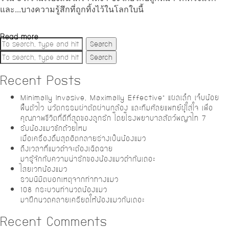
และ...บางความรู้สึกที่ถูกทิ้งไว้ในโลกใบนี้
Read more
Search
Search
Recent Posts
Minimally Invasive, Maximally Effective” แผลเล็ก เจ็บน้อย
ฟื้นตัวไว นวัตกรรมผ่าตัดผ่านกล้อง และทีมศัลยแพทย์ผู้ใส่ใจ เพื่อ
คุณภาพชีวิตที่ดีที่สุดของลูกรัก โดยโรงพยาบาลสัตว์พญาไท 7
รับน้องแมวซักถ้วยไหม
เมื่อเครื่องดื่มสุดฮิตกลายร่างเป็นน้องแมว
ถึงเวลาที่แมวดำจะต้องเฉิดฉาย
มารู้จักกับความน่ารักของน้องแมวดำกันเถอะ
ไสยเวทน้องแมว
รวมนิมิตบอกเหตุจากท่าทางแมว
108 กระบวนท่านวดน้องแมว
มาฝึกนวดคลายเครียดให้น้องแมวกันเถอะ
Recent Comments