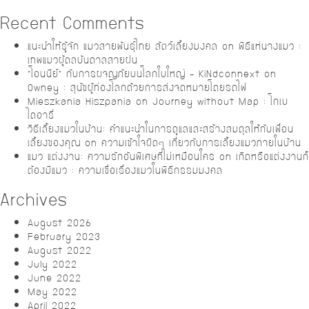
Recent Comments
แนะนำให้รู้จัก แมวสายพันธุ์ไทย สัตว์เลี้ยงมงคล
on
พิธีแห่นางแมว :
เทพแมวผู้ดลบันดาลสายฝน
“โอนนีย์” กับการผจญภัยบนโลกใบใหญ่ – KiNdconnext
on
Owney : สุนัขผู้ท่องโลกด้วยการส่งจดหมายโดยรถไฟ
Mieszkania Hiszpania
on
Journey without Map : โกเบ
ไดอารี่
วิธีเลี้ยงแมวในบ้าน: คำแนะนำในการดูแลและสร้างสมดุลให้กับเพื่อน
เลี้ยงของคุณ
on
ความเข้าใจผิดๆ เกี่ยวกับการเลี้ยงแมวภายในบ้าน
แมว แต่งงาน: ความรักอันพิเศษที่ไม่เหมือนใคร
on
เกิดหรือแต่งงานก็
ต้องมีแมว : ความเชื่อเรื่องแมวในพิธีกรรมมงคล
Archives
August 2026
February 2023
August 2022
July 2022
June 2022
May 2022
April 2022