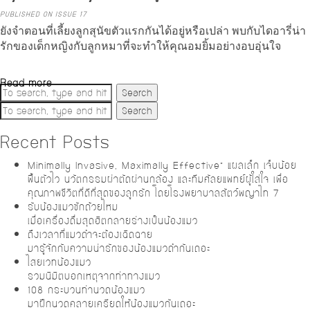
PUBLISHED ON ISSUE 17
ยังจำตอนที่เลี้ยงลูกสุนัขตัวแรกกันได้อยู่หรือเปล่า พบกับไดอารี่น่า
รักของเด็กหญิงกับลูกหมาที่จะทำให้คุณอมยิ้มอย่างอบอุ่นใจ
Read more
Search
Search
Recent Posts
Minimally Invasive, Maximally Effective” แผลเล็ก เจ็บน้อย
ฟื้นตัวไว นวัตกรรมผ่าตัดผ่านกล้อง และทีมศัลยแพทย์ผู้ใส่ใจ เพื่อ
คุณภาพชีวิตที่ดีที่สุดของลูกรัก โดยโรงพยาบาลสัตว์พญาไท 7
รับน้องแมวซักถ้วยไหม
เมื่อเครื่องดื่มสุดฮิตกลายร่างเป็นน้องแมว
ถึงเวลาที่แมวดำจะต้องเฉิดฉาย
มารู้จักกับความน่ารักของน้องแมวดำกันเถอะ
ไสยเวทน้องแมว
รวมนิมิตบอกเหตุจากท่าทางแมว
108 กระบวนท่านวดน้องแมว
มาฝึกนวดคลายเครียดให้น้องแมวกันเถอะ