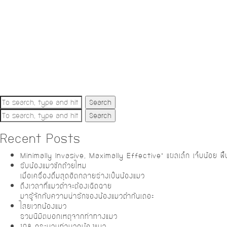
Search
Search
Recent Posts
Minimally Invasive, Maximally Effective” แผลเล็ก เจ็บน้อย ฟื้นต
รับน้องแมวซักถ้วยไหม
เมื่อเครื่องดื่มสุดฮิตกลายร่างเป็นน้องแมว
ถึงเวลาที่แมวดำจะต้องเฉิดฉาย
มารู้จักกับความน่ารักของน้องแมวดำกันเถอะ
ไสยเวทน้องแมว
รวมนิมิตบอกเหตุจากท่าทางแมว
108 กระบวนท่านวดน้องแมว