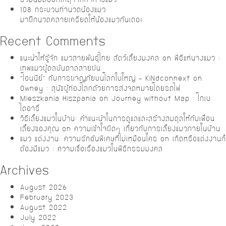
108 กระบวนท่านวดน้องแมว
มาฝึกนวดคลายเครียดให้น้องแมวกันเถอะ
Recent Comments
แนะนำให้รู้จัก แมวสายพันธุ์ไทย สัตว์เลี้ยงมงคล
on
พิธีแห่นางแมว :
เทพแมวผู้ดลบันดาลสายฝน
“โอนนีย์” กับการผจญภัยบนโลกใบใหญ่ – KiNdconnext
on
Owney : สุนัขผู้ท่องโลกด้วยการส่งจดหมายโดยรถไฟ
Mieszkania Hiszpania
on
Journey without Map : โกเบ
ไดอารี่
วิธีเลี้ยงแมวในบ้าน: คำแนะนำในการดูแลและสร้างสมดุลให้กับเพื่อน
เลี้ยงของคุณ
on
ความเข้าใจผิดๆ เกี่ยวกับการเลี้ยงแมวภายในบ้าน
แมว แต่งงาน: ความรักอันพิเศษที่ไม่เหมือนใคร
on
เกิดหรือแต่งงานก็
ต้องมีแมว : ความเชื่อเรื่องแมวในพิธีกรรมมงคล
Archives
August 2026
February 2023
August 2022
July 2022