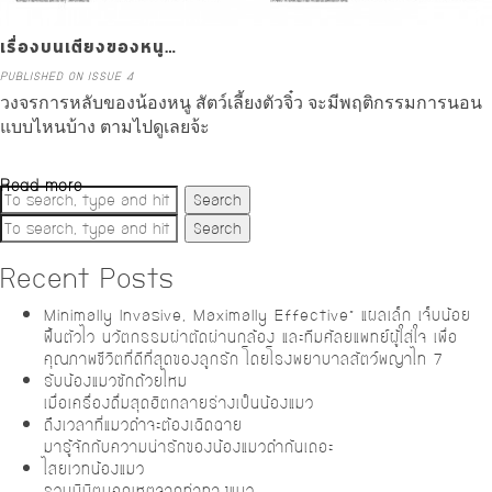
เรื่องบนเตียงของหนู…
PUBLISHED ON ISSUE 4
วงจรการหลับของน้องหนู สัตว์เลี้ยงตัวจิ๋ว จะมีพฤติกรรมการนอน
แบบไหนบ้าง ตามไปดูเลยจ้ะ
Read more
Search
Search
Recent Posts
Minimally Invasive, Maximally Effective” แผลเล็ก เจ็บน้อย
ฟื้นตัวไว นวัตกรรมผ่าตัดผ่านกล้อง และทีมศัลยแพทย์ผู้ใส่ใจ เพื่อ
คุณภาพชีวิตที่ดีที่สุดของลูกรัก โดยโรงพยาบาลสัตว์พญาไท 7
รับน้องแมวซักถ้วยไหม
เมื่อเครื่องดื่มสุดฮิตกลายร่างเป็นน้องแมว
ถึงเวลาที่แมวดำจะต้องเฉิดฉาย
มารู้จักกับความน่ารักของน้องแมวดำกันเถอะ
ไสยเวทน้องแมว
รวมนิมิตบอกเหตุจากท่าทางแมว