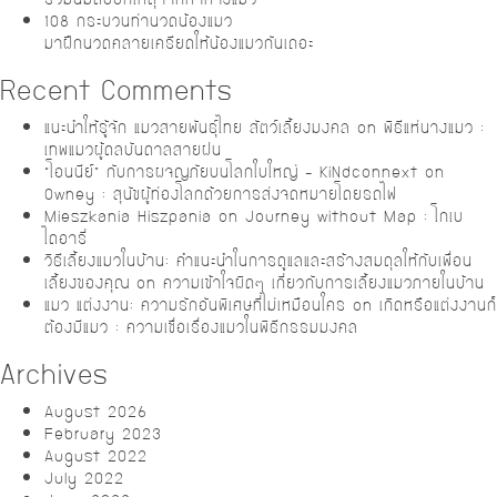
108 กระบวนท่านวดน้องแมว
มาฝึกนวดคลายเครียดให้น้องแมวกันเถอะ
Recent Comments
แนะนำให้รู้จัก แมวสายพันธุ์ไทย สัตว์เลี้ยงมงคล
on
พิธีแห่นางแมว :
เทพแมวผู้ดลบันดาลสายฝน
“โอนนีย์” กับการผจญภัยบนโลกใบใหญ่ – KiNdconnext
on
Owney : สุนัขผู้ท่องโลกด้วยการส่งจดหมายโดยรถไฟ
Mieszkania Hiszpania
on
Journey without Map : โกเบ
ไดอารี่
วิธีเลี้ยงแมวในบ้าน: คำแนะนำในการดูแลและสร้างสมดุลให้กับเพื่อน
เลี้ยงของคุณ
on
ความเข้าใจผิดๆ เกี่ยวกับการเลี้ยงแมวภายในบ้าน
แมว แต่งงาน: ความรักอันพิเศษที่ไม่เหมือนใคร
on
เกิดหรือแต่งงานก็
ต้องมีแมว : ความเชื่อเรื่องแมวในพิธีกรรมมงคล
Archives
August 2026
February 2023
August 2022
July 2022