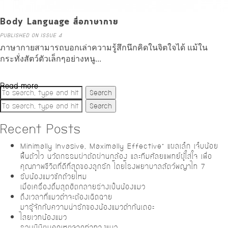
Body Language สื่อภาษากาย
PUBLISHED ON ISSUE 4
ภาษากายสามารถบอกเล่าความรู้สึกนึกคิดในจิตใจได้ แม้ใน
กระทั่งสัตว์ตัวเล็กๆอย่างหนู...
Read more
Search
Search
Recent Posts
Minimally Invasive, Maximally Effective” แผลเล็ก เจ็บน้อย
ฟื้นตัวไว นวัตกรรมผ่าตัดผ่านกล้อง และทีมศัลยแพทย์ผู้ใส่ใจ เพื่อ
คุณภาพชีวิตที่ดีที่สุดของลูกรัก โดยโรงพยาบาลสัตว์พญาไท 7
รับน้องแมวซักถ้วยไหม
เมื่อเครื่องดื่มสุดฮิตกลายร่างเป็นน้องแมว
ถึงเวลาที่แมวดำจะต้องเฉิดฉาย
มารู้จักกับความน่ารักของน้องแมวดำกันเถอะ
ไสยเวทน้องแมว
รวมนิมิตบอกเหตุจากท่าทางแมว