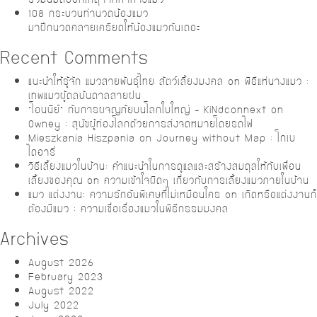
108 กระบวนท่านวดน้องแมว
มาฝึกนวดคลายเครียดให้น้องแมวกันเถอะ
Recent Comments
แนะนำให้รู้จัก แมวสายพันธุ์ไทย สัตว์เลี้ยงมงคล
on
พิธีแห่นางแมว :
เทพแมวผู้ดลบันดาลสายฝน
“โอนนีย์” กับการผจญภัยบนโลกใบใหญ่ – KiNdconnext
on
Owney : สุนัขผู้ท่องโลกด้วยการส่งจดหมายโดยรถไฟ
Mieszkania Hiszpania
on
Journey without Map : โกเบ
ไดอารี่
วิธีเลี้ยงแมวในบ้าน: คำแนะนำในการดูแลและสร้างสมดุลให้กับเพื่อน
เลี้ยงของคุณ
on
ความเข้าใจผิดๆ เกี่ยวกับการเลี้ยงแมวภายในบ้าน
แมว แต่งงาน: ความรักอันพิเศษที่ไม่เหมือนใคร
on
เกิดหรือแต่งงานก็
ต้องมีแมว : ความเชื่อเรื่องแมวในพิธีกรรมมงคล
Archives
August 2026
February 2023
August 2022
July 2022