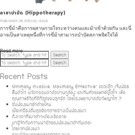
อาชาบำบัด (Hippotherapy)
PUBLISHED ON SPECIAL ISSUE
การขี่ม้าคือการผสานกายใจระหว่างคนและม้าเข้าด้วยกัน และนี่
อาจเป็นสาเหตุหนื่งที่การขี่ม้าสามารถบำบัดสภาพจิตใจได้
Read more
Search
Search
Recent Posts
Minimally Invasive, Maximally Effective” แผลเล็ก เจ็บน้อย
ฟื้นตัวไว นวัตกรรมผ่าตัดผ่านกล้อง และทีมศัลยแพทย์ผู้ใส่ใจ เพื่อ
คุณภาพชีวิตที่ดีที่สุดของลูกรัก โดยโรงพยาบาลสัตว์พญาไท 7
รับน้องแมวซักถ้วยไหม
เมื่อเครื่องดื่มสุดฮิตกลายร่างเป็นน้องแมว
ถึงเวลาที่แมวดำจะต้องเฉิดฉาย
มารู้จักกับความน่ารักของน้องแมวดำกันเถอะ
ไสยเวทน้องแมว
รวมนิมิตบอกเหตุจากท่าทางแมว