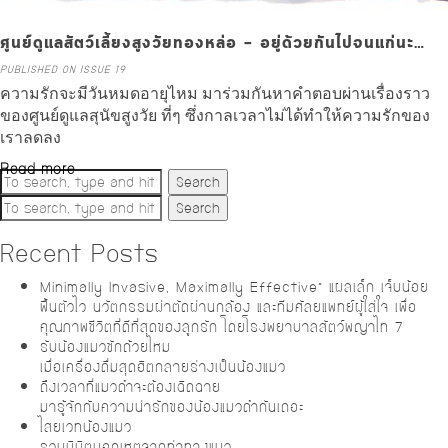
ศูนย์ดูแลสัตว์เลี้ยงสูงวัยทองหล่อ – อยู่ด้วยกันไปจนแก่นะ…
PUBLISHED ON ISSUE 19
ความรักจะมีวันหมดอายุไหม มาร่วมกันหาคำตอบผ่านเรื่องราว
ของศูนย์ดูแลสุนัขสูงวัย ที่ๆ ซึ่งกาลเวลาไม่ได้ทำให้ความรักของ
เราลดลง
Read more
Search
Search
Recent Posts
Minimally Invasive, Maximally Effective” แผลเล็ก เจ็บน้อย
ฟื้นตัวไว นวัตกรรมผ่าตัดผ่านกล้อง และทีมศัลยแพทย์ผู้ใส่ใจ เพื่อ
คุณภาพชีวิตที่ดีที่สุดของลูกรัก โดยโรงพยาบาลสัตว์พญาไท 7
รับน้องแมวซักถ้วยไหม
เมื่อเครื่องดื่มสุดฮิตกลายร่างเป็นน้องแมว
ถึงเวลาที่แมวดำจะต้องเฉิดฉาย
มารู้จักกับความน่ารักของน้องแมวดำกันเถอะ
ไสยเวทน้องแมว
รวมนิมิตบอกเหตุจากท่าทางแมว