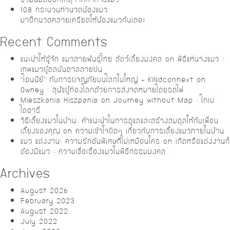
108 กระบวนท่านวดน้องแมว
มาฝึกนวดคลายเครียดให้น้องแมวกันเถอะ
Recent Comments
แนะนำให้รู้จัก แมวสายพันธุ์ไทย สัตว์เลี้ยงมงคล
on
พิธีแห่นางแมว :
เทพแมวผู้ดลบันดาลสายฝน
“โอนนีย์” กับการผจญภัยบนโลกใบใหญ่ – KiNdconnext
on
Owney : สุนัขผู้ท่องโลกด้วยการส่งจดหมายโดยรถไฟ
Mieszkania Hiszpania
on
Journey without Map : โกเบ
ไดอารี่
วิธีเลี้ยงแมวในบ้าน: คำแนะนำในการดูแลและสร้างสมดุลให้กับเพื่อน
เลี้ยงของคุณ
on
ความเข้าใจผิดๆ เกี่ยวกับการเลี้ยงแมวภายในบ้าน
แมว แต่งงาน: ความรักอันพิเศษที่ไม่เหมือนใคร
on
เกิดหรือแต่งงานก็
ต้องมีแมว : ความเชื่อเรื่องแมวในพิธีกรรมมงคล
Archives
August 2026
February 2023
August 2022
July 2022