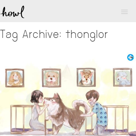
Toggl
naviga
Tag Archive: thonglor