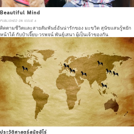
Beautiful Mind
PUBLISHED ON ISSUE 6
ติดตามชีวิตและสายสัมพันธ์อันน่ารักของ มะขวิด สุนัขแสนรู้พยัก
หน้าได้ กับป๋าเจี๊ยบ-วรพจน์ พันธุ์เสนา ผู้เป็นเจ้าของกัน
Read more
ประวัติศาสตร์สุนัขฮีโร่