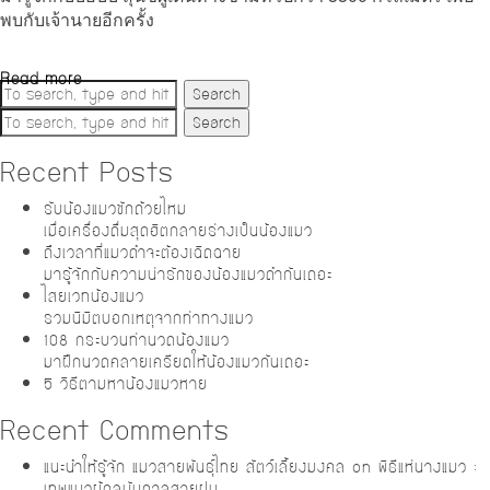
พบกับเจ้านายอีกครั้ง
Read more
Search
Search
Recent Posts
รับน้องแมวซักถ้วยไหม
เมื่อเครื่องดื่มสุดฮิตกลายร่างเป็นน้องแมว
ถึงเวลาที่แมวดำจะต้องเฉิดฉาย
มารู้จักกับความน่ารักของน้องแมวดำกันเถอะ
ไสยเวทน้องแมว
รวมนิมิตบอกเหตุจากท่าทางแมว
108 กระบวนท่านวดน้องแมว
มาฝึกนวดคลายเครียดให้น้องแมวกันเถอะ
5 วิธีตามหาน้องแมวหาย
Recent Comments
แนะนำให้รู้จัก แมวสายพันธุ์ไทย สัตว์เลี้ยงมงคล
on
พิธีแห่นางแมว :
เทพแมวผู้ดลบันดาลสายฝน