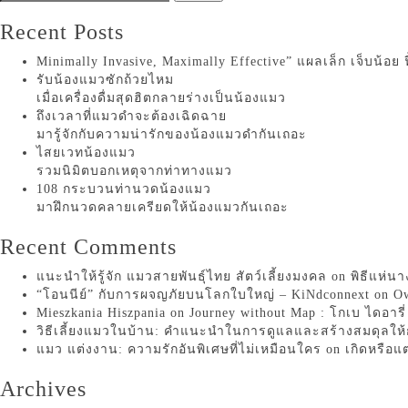
Recent Posts
Minimally Invasive, Maximally Effective” แผลเล็ก เจ็บน้อย 
รับน้องแมวซักถ้วยไหม
เมื่อเครื่องดื่มสุดฮิตกลายร่างเป็นน้องแมว
ถึงเวลาที่แมวดำจะต้องเฉิดฉาย
มารู้จักกับความน่ารักของน้องแมวดำกันเถอะ
ไสยเวทน้องแมว
รวมนิมิตบอกเหตุจากท่าทางแมว
108 กระบวนท่านวดน้องแมว
มาฝึกนวดคลายเครียดให้น้องแมวกันเถอะ
Recent Comments
แนะนำให้รู้จัก แมวสายพันธุ์ไทย สัตว์เลี้ยงมงคล
on
พิธีแห่น
“โอนนีย์” กับการผจญภัยบนโลกใบใหญ่ – KiNdconnext
on
Ow
Mieszkania Hiszpania
on
Journey without Map : โกเบ ไดอารี่
วิธีเลี้ยงแมวในบ้าน: คำแนะนำในการดูแลและสร้างสมดุลให้กั
แมว แต่งงาน: ความรักอันพิเศษที่ไม่เหมือนใคร
on
เกิดหรือแ
Archives