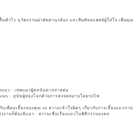
ฟื้นตัวไว นวัตกรรมผ่าตัดผ่านกล้อง และทีมศัลยแพทย์ผู้ใส่ใจ เพื่อค
างแมว : เทพแมวผู้ดลบันดาลสายฝน
ney : สุนัขผู้ท่องโลกด้วยการส่งจดหมายโดยรถไฟ
บเพื่อนเลี้ยงของคุณ
on
ความเข้าใจผิดๆ เกี่ยวกับการเลี้ยงแมวภา
ต่งงานก็ต้องมีแมว : ความเชื่อเรื่องแมวในพิธีกรรมมงคล