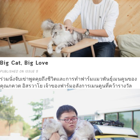
Big Cat, Big Love
PUBLISHED ON ISSUE 5
ร่วมนั่งจับเข่าพูดคุยถึงชีวิตและการทำฟาร์มแมวพันธุ์เมนคูนของ
คุณภควต อิสรวาโย เจ้าของฟาร์มอลังการเมนคูนที่คว้ารางวัล
การประกวดแมวมาแล้ว
Read more