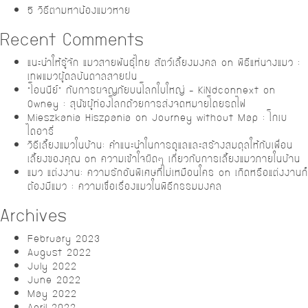
5 วิธีตามหาน้องแมวหาย
Recent Comments
แนะนำให้รู้จัก แมวสายพันธุ์ไทย สัตว์เลี้ยงมงคล
on
พิธีแห่นางแมว :
เทพแมวผู้ดลบันดาลสายฝน
“โอนนีย์” กับการผจญภัยบนโลกใบใหญ่ – KiNdconnext
on
Owney : สุนัขผู้ท่องโลกด้วยการส่งจดหมายโดยรถไฟ
Mieszkania Hiszpania
on
Journey without Map : โกเบ
ไดอารี่
วิธีเลี้ยงแมวในบ้าน: คำแนะนำในการดูแลและสร้างสมดุลให้กับเพื่อน
เลี้ยงของคุณ
on
ความเข้าใจผิดๆ เกี่ยวกับการเลี้ยงแมวภายในบ้าน
แมว แต่งงาน: ความรักอันพิเศษที่ไม่เหมือนใคร
on
เกิดหรือแต่งงานก็
ต้องมีแมว : ความเชื่อเรื่องแมวในพิธีกรรมมงคล
Archives
February 2023
August 2022
July 2022
June 2022
May 2022
April 2022