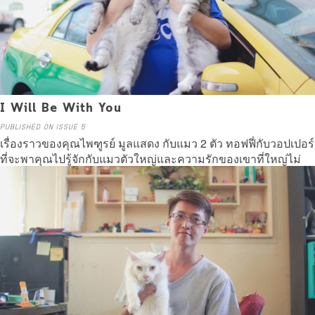
I Will Be With You
PUBLISHED ON ISSUE 5
เรื่องราวของคุณไพฑูรย์ มูลแสดง กับแมว 2 ตัว ทอฟฟี่กับวอปเปอร์
ที่จะพาคุณไปรู้จักกับแมวตัวใหญ่และความรักของเขาที่ใหญ่ไม่
แพ้กัน
Read more