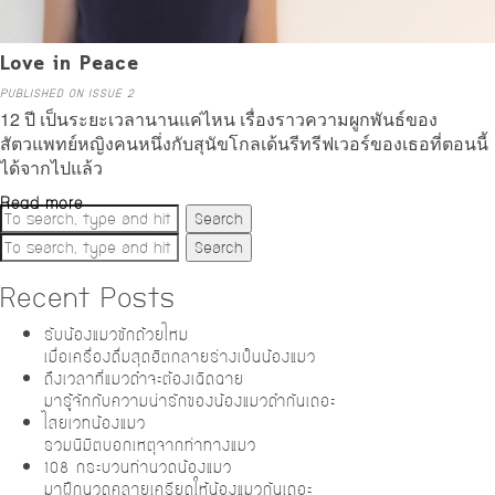
Love in Peace
PUBLISHED ON ISSUE 2
12 ปี เป็นระยะเวลานานแค่ไหน เรื่องราวความผูกพันธ์ของ
สัตวแพทย์หญิงคนหนึ่งกับสุนัขโกลเด้นรีทรีฟเวอร์ของเธอที่ตอนนี้
ได้จากไปแล้ว
Read more
Search
Search
Recent Posts
รับน้องแมวซักถ้วยไหม
เมื่อเครื่องดื่มสุดฮิตกลายร่างเป็นน้องแมว
ถึงเวลาที่แมวดำจะต้องเฉิดฉาย
มารู้จักกับความน่ารักของน้องแมวดำกันเถอะ
ไสยเวทน้องแมว
รวมนิมิตบอกเหตุจากท่าทางแมว
108 กระบวนท่านวดน้องแมว
มาฝึกนวดคลายเครียดให้น้องแมวกันเถอะ